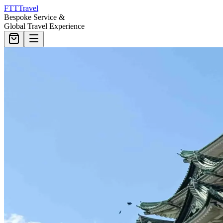
FTT
Travel
Bespoke Service &
Global Travel Experience