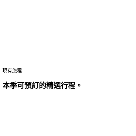
日本
查看目的地
探索全部
所有目的地
瀏覽 FTT Travel 熟知的每一個目的地。
查看所有目的地
現有旅程
本季可預訂的精選行程。