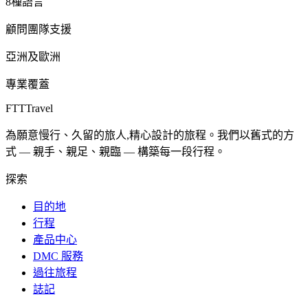
8種語言
顧問團隊支援
亞洲及歐洲
專業覆蓋
FTT
Travel
為願意慢行、久留的旅人,精心設計的旅程。我們以舊式的方
式 — 親手、親足、親臨 — 構築每一段行程。
探索
目的地
行程
產品中心
DMC 服務
過往旅程
誌記