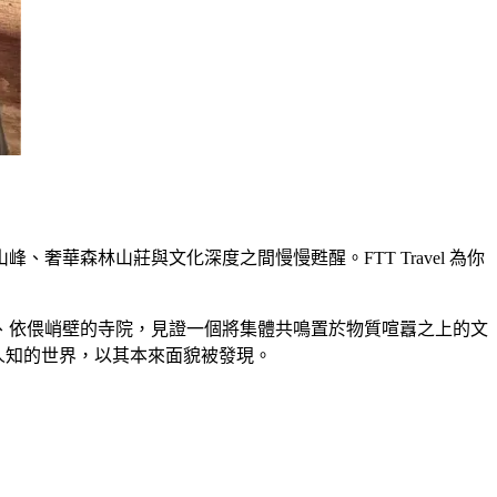
華森林山莊與文化深度之間慢慢甦醒。FTT Travel 為你
、依偎峭壁的寺院，見證一個將集體共鳴置於物質喧囂之上的文
為人知的世界，以其本來面貌被發現。