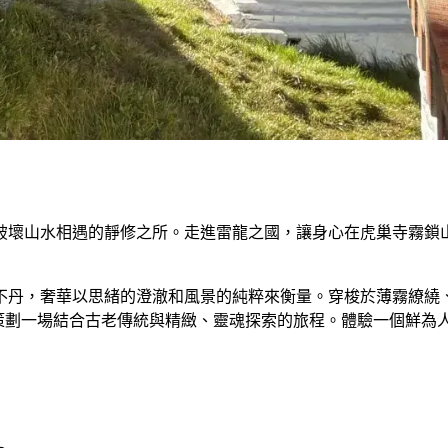
山水相遇的靜修之所。走進雷龍之國，讓身心在虎巢寺霧鎖山峰、奢
不丹，奢華以思緒的澄澈和風景的純粹來衡量。穿梭於薄霧繚繞
地，精心策劃一場結合古老傳統與精緻、靈魂探索的旅程。體驗一個鮮