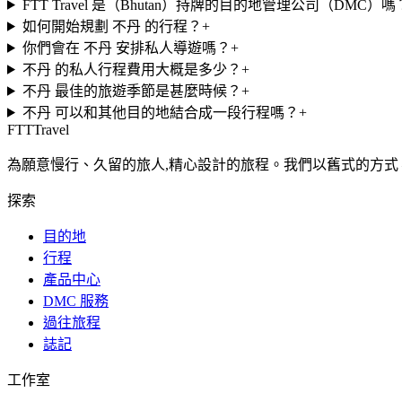
FTT Travel 是（Bhutan）持牌的目的地管理公司（DMC）嗎
如何開始規劃 不丹 的行程？
+
你們會在 不丹 安排私人導遊嗎？
+
不丹 的私人行程費用大概是多少？
+
不丹 最佳的旅遊季節是甚麼時候？
+
不丹 可以和其他目的地結合成一段行程嗎？
+
FTT
Travel
為願意慢行、久留的旅人,精心設計的旅程。我們以舊式的方式 
探索
目的地
行程
產品中心
DMC 服務
過往旅程
誌記
工作室