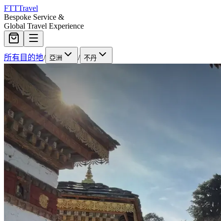
FTT
Travel
Bespoke Service &
Global Travel Experience
所有目的地
/
/
亞洲
不丹