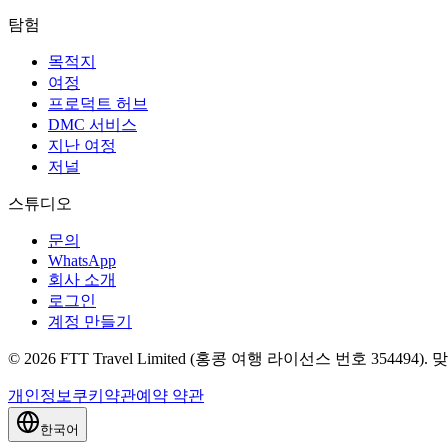
탐험
목적지
여정
프로덕트 허브
DMC 서비스
지난 여정
저널
스튜디오
문의
WhatsApp
회사 소개
로그인
계정 만들기
© 2026 FTT Travel Limited (홍콩 여행 라이선스 번호 354494
개인정보
쿠키
약관
예약 약관
한국어