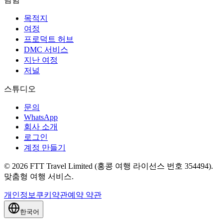
목적지
여정
프로덕트 허브
DMC 서비스
지난 여정
저널
스튜디오
문의
WhatsApp
회사 소개
로그인
계정 만들기
© 2026 FTT Travel Limited (홍콩 여행 라이선스 번호 354494).
맞춤형 여행 서비스.
개인정보
쿠키
약관
예약 약관
한국어