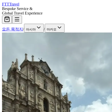
FTT
Travel
Bespoke Service &
Global Travel Experience
모든 목적지
/
/
아시아
마카오