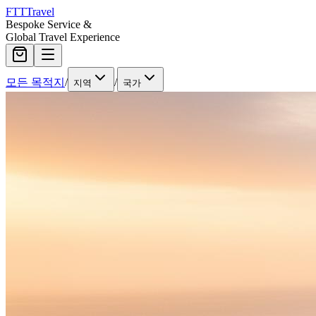
FTT
Travel
Bespoke Service &
Global Travel Experience
모든 목적지
/
/
지역
국가