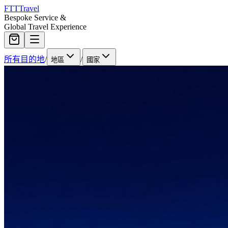
FTT
Travel
Bespoke Service &
Global Travel Experience
所有目的地
/
/
地區
國家