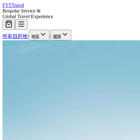
FTT
Travel
Bespoke Service &
Global Travel Experience
所有目的地
/
/
地區
國家