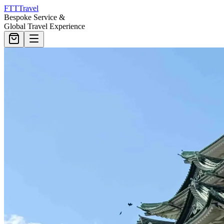
FTT
Travel
Bespoke Service &
Global Travel Experience