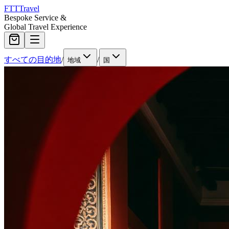
FTT
Travel
Bespoke Service &
Global Travel Experience
すべての目的地
/
/
地域
国