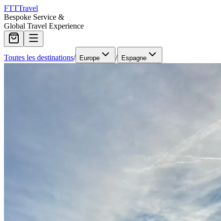
FTT
Travel
Bespoke Service &
Global Travel Experience
Toutes les destinations
/
/
Europe
Espagne