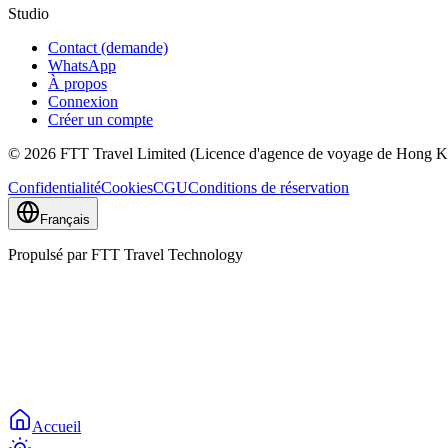
Studio
Contact (demande)
WhatsApp
À propos
Connexion
Créer un compte
© 2026 FTT Travel Limited (Licence d'agence de voyage de Hong Ko
Confidentialité
Cookies
CGU
Conditions de réservation
Français
Propulsé par FTT Travel Technology
Accueil