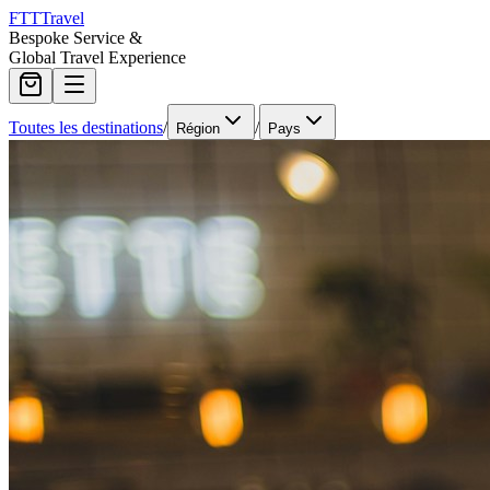
FTT
Travel
Bespoke Service &
Global Travel Experience
Toutes les destinations
/
/
Région
Pays