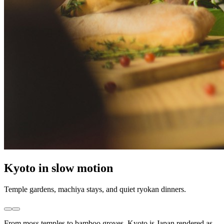
Kyoto in slow motion
Temple gardens, machiya stays, and quiet ryokan dinners.
From moss temples to bamboo groves, Kyoto is Japan rendered as