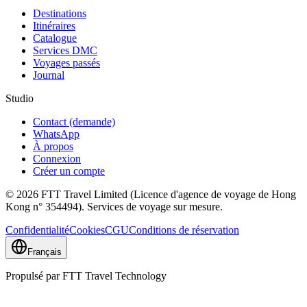
Destinations
Itinéraires
Catalogue
Services DMC
Voyages passés
Journal
Studio
Contact (demande)
WhatsApp
À propos
Connexion
Créer un compte
© 2026 FTT Travel Limited (Licence d'agence de voyage de Hong
Kong n° 354494). Services de voyage sur mesure.
Confidentialité
Cookies
CGU
Conditions de réservation
Français
Propulsé par FTT Travel Technology