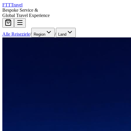
FTT
Travel
Bespoke Service &
Global Travel Experience
Alle Reiseziele
/
/
Region
Land