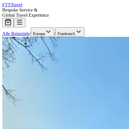
FTT
Travel
Bespoke Service &
Global Travel Experience
Alle Reiseziele
/
/
Europa
Frankreich