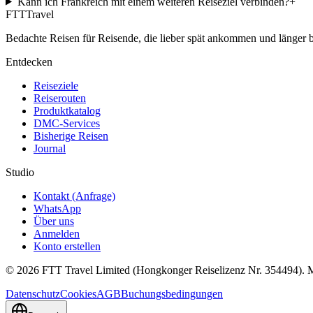
Kann ich Frankreich mit einem weiteren Reiseziel verbinden?
+
FTT
Travel
Bedachte Reisen für Reisende, die lieber spät ankommen und länger bl
Entdecken
Reiseziele
Reiserouten
Produktkatalog
DMC-Services
Bisherige Reisen
Journal
Studio
Kontakt (Anfrage)
WhatsApp
Über uns
Anmelden
Konto erstellen
© 2026 FTT Travel Limited (Hongkonger Reiselizenz Nr. 354494). M
Datenschutz
Cookies
AGB
Buchungsbedingungen