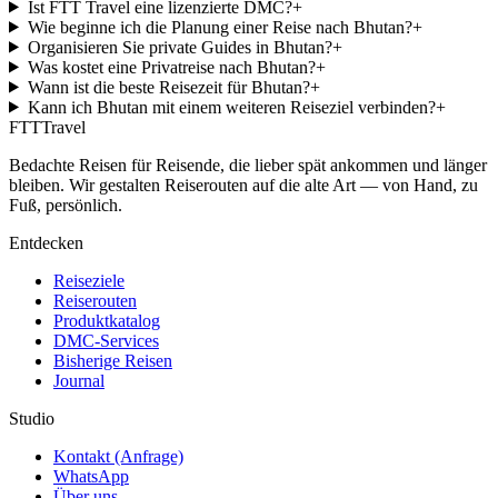
Ist FTT Travel eine lizenzierte DMC?
+
Wie beginne ich die Planung einer Reise nach Bhutan?
+
Organisieren Sie private Guides in Bhutan?
+
Was kostet eine Privatreise nach Bhutan?
+
Wann ist die beste Reisezeit für Bhutan?
+
Kann ich Bhutan mit einem weiteren Reiseziel verbinden?
+
FTT
Travel
Bedachte Reisen für Reisende, die lieber spät ankommen und länger
bleiben. Wir gestalten Reiserouten auf die alte Art — von Hand, zu
Fuß, persönlich.
Entdecken
Reiseziele
Reiserouten
Produktkatalog
DMC-Services
Bisherige Reisen
Journal
Studio
Kontakt (Anfrage)
WhatsApp
Über uns