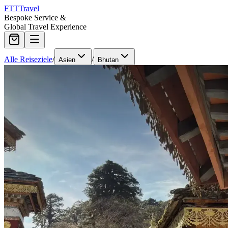
FTT
Travel
Bespoke Service &
Global Travel Experience
Alle Reiseziele
/
/
Asien
Bhutan