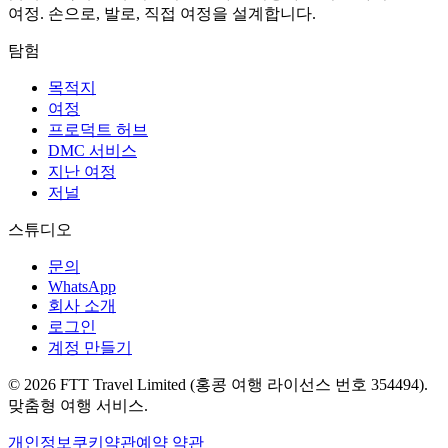
여정. 손으로, 발로, 직접 여정을 설계합니다.
탐험
목적지
여정
프로덕트 허브
DMC 서비스
지난 여정
저널
스튜디오
문의
WhatsApp
회사 소개
로그인
계정 만들기
© 2026 FTT Travel Limited (홍콩 여행 라이선스 번호 354494).
맞춤형 여행 서비스.
개인정보
쿠키
약관
예약 약관