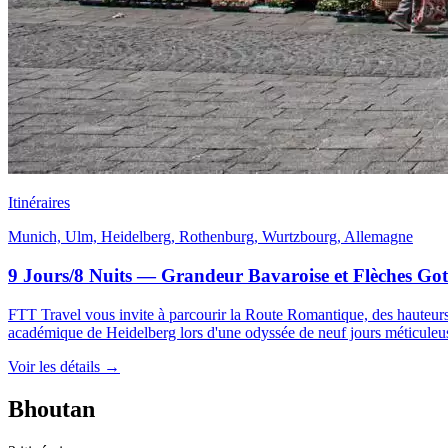
Itinéraires
Munich, Ulm, Heidelberg, Rothenburg, Wurtzbourg, Allemagne
9 Jours/8 Nuits — Grandeur Bavaroise et Flèches Got
FTT Travel vous invite à parcourir la Route Romantique, des hauteurs
académique de Heidelberg lors d'une odyssée de neuf jours méticuleu
Voir les détails
→
Bhoutan