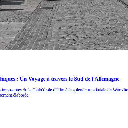
hiques : Un Voyage à travers le Sud de l'Allemagne
 imposantes de la Cathédrale d'Ulm à la splendeur palatiale de Wurtzb
sement élaborée.