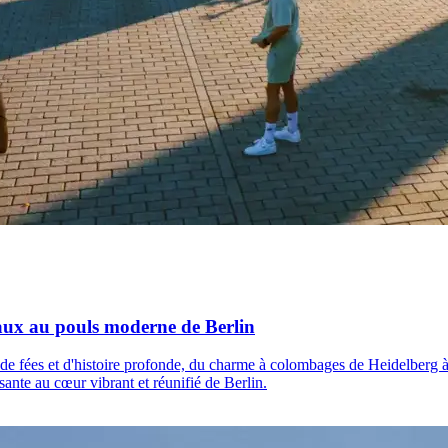
aux au pouls moderne de Berlin
e de fées et d'histoire profonde, du charme à colombages de Heidelberg
sante au cœur vibrant et réunifié de Berlin.