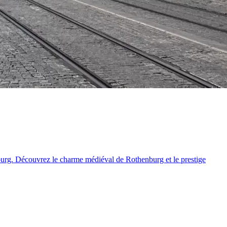
ourg. Découvrez le charme médiéval de Rothenburg et le prestige