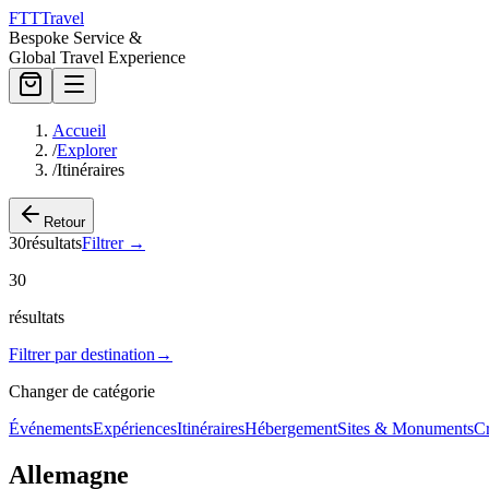
FTT
Travel
Bespoke Service &
Global Travel Experience
Accueil
/
Explorer
/
Itinéraires
Retour
30
résultats
Filtrer
→
30
résultats
Filtrer par destination
→
Changer de catégorie
Événements
Expériences
Itinéraires
Hébergement
Sites & Monuments
Cr
Allemagne